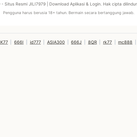
- Situs Resmi JILI7979 | Download Aplikasi & Login. Hak cipta dilind
Pengguna harus berusia 18+ tahun. Bermain secara bertanggung jawab.
RK77
|
666I
|
id777
|
ASIA300
|
666J
|
8QR
|
rk77
|
mc888
|