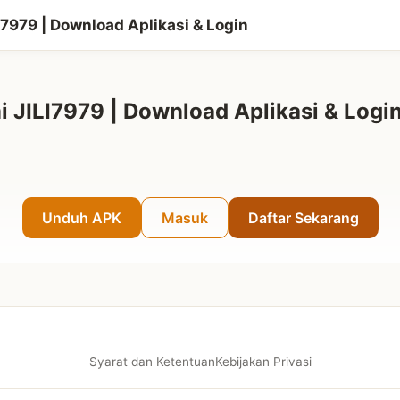
I7979 | Download Aplikasi & Login
i JILI7979 | Download Aplikasi & Logi
Unduh APK
Masuk
Daftar Sekarang
Syarat dan Ketentuan
Kebijakan Privasi