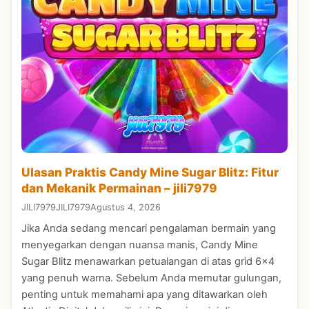
Ulasan Praktis Candy Mine Sugar Blitz: Fitur
dan Mekanik Permainan – jili7979
JILI7979
JILI7979
Agustus 4, 2026
Jika Anda sedang mencari pengalaman bermain yang
menyegarkan dengan nuansa manis, Candy Mine
Sugar Blitz menawarkan petualangan di atas grid 6×4
yang penuh warna. Sebelum Anda memutar gulungan,
penting untuk memahami apa yang ditawarkan oleh