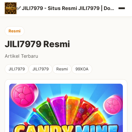
✅ JILI7979 - Situs Resmi JILI7979 | Download Aplikasi & Login
Resmi
JILI7979 Resmi
Artikel Terbaru
JILI7979
JILI7979
Resmi
99XOA