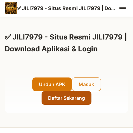
✅ JILI7979 - Situs Resmi JILI7979 | Download Aplikasi & Login
✅ JILI7979 - Situs Resmi JILI7979 |
Download Aplikasi & Login
Unduh APK
Masuk
Daftar Sekarang